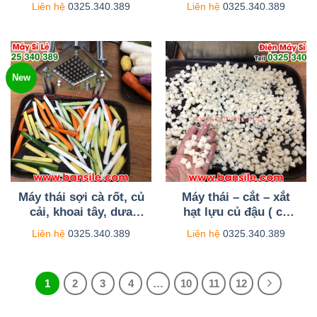
Liên hệ
0325.340.389
Liên hệ
0325.340.389
New
Máy thái sợi cà rốt, củ
Máy thái – cắt – xắt
cải, khoai tây, dưa
hạt lựu củ đậu ( củ
chuột ( dưa leo), bí,
sắn, sắn nước) với đa
Liên hệ
0325.340.389
Liên hệ
0325.340.389
bầu thành sợi dài tối
dạng cỡ hạt lựu
đa 20.5cm
1
2
3
4
…
10
11
12