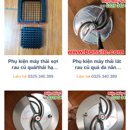
Phụ kiện máy thái sợi
Phụ kiện máy thái lát
rau củ quả/thái hạt
rau củ quả đa năng
lựu bằng tay AS02
quay bằng tay AL04
Liên hệ
0325.340.389
Liên hệ
0325.340.389