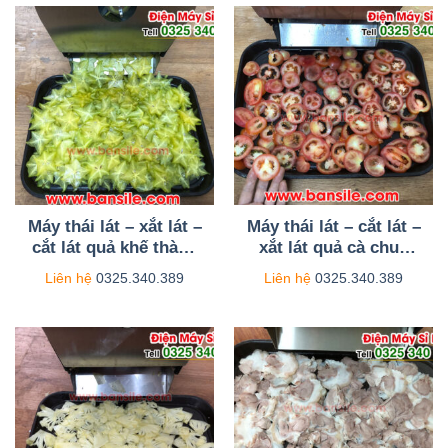
Máy thái lát – xắt lát –
Máy thái lát – cắt lát –
cắt lát quả khế thành
xắt lát quả cà chua
từng lát mỏng, độ
thành lát mỏng, độ
Liên hệ
0325.340.389
Liên hệ
0325.340.389
mỏng điều chỉnh theo
mỏng tùy chỉnh từ 0-
ý muốn
1cm