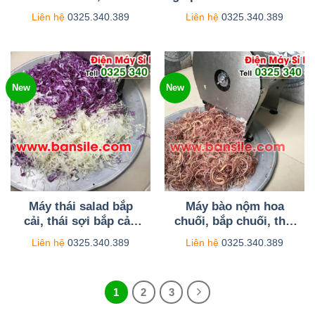
củ sắn, bào mỏng củ
cắt lát củ sả cực
Liên hệ
0325.340.389
Liên hệ
0325.340.389
sắn – củ khoai mì – củ
nhanh, điều chỉnh dày
sắn tàu
mỏng tùy ý
New
New
Máy thái salad bắp
Máy bào nộm hoa
cải, thái sợi bắp cải,
chuối, bắp chuối, thái
máy cắt bắp cải trắng-
nộm hoa chuối chạy
Liên hệ
0325.340.389
Liên hệ
0325.340.389
tím
điện
1
2
3