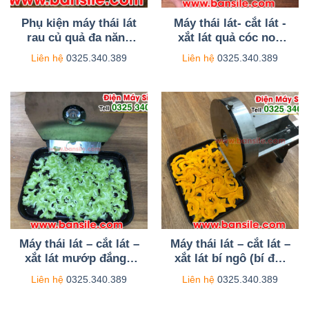
Phụ kiện máy thái lát
Máy thái lát- cắt lát -
rau củ quả đa năng
xắt lát quả cóc non
chạy điện AL08
thành từng lát mỏng
Liên hệ
0325.340.389
Liên hệ
0325.340.389
từ 0 -1cm
Máy thái lát – cắt lát –
Máy thái lát – cắt lát –
xắt lát mướp đắng (
xắt lát bí ngô (bí đỏ)
khổ qua ) thành lát
thành lát mỏng từ 0-
Liên hệ
0325.340.389
Liên hệ
0325.340.389
mỏng từ 0-10mm
1cm