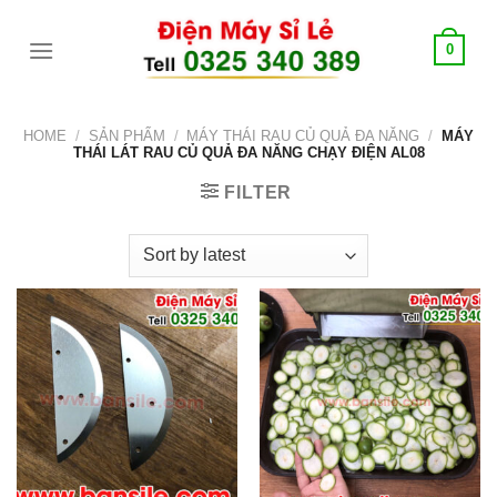
Skip
tới
0
content
HOME
/
SẢN PHẨM
/
MÁY THÁI RAU CỦ QUẢ ĐA NĂNG
/
MÁY
THÁI LÁT RAU CỦ QUẢ ĐA NĂNG CHẠY ĐIỆN AL08
FILTER