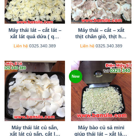
Máy thái lát – cắt lát –
Máy thái – cắt – xắt
xắt lát quả dứa ( quả
thịt chân giò, thịt hun
thơm, quả khóm),
khói, thịt nguội, thịt
Liên hệ
0325.340.389
Liên hệ
0325.340.389
điều chỉnh độ mỏng
bắp bò, thịt bắp giò
như ý muốn
New
Máy thái lát củ sắn,
Máy bào củ sả mini
xắt lát củ sắn, cắt lát
giúp thái lát – xắt lát –