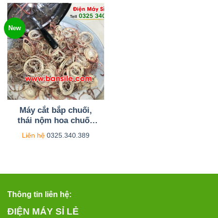
New
Máy cắt bắp chuối,
thái nộm hoa chuối,
bào hoa chuối, bào
Liên hệ
0325.340.389
bắp chuối quay tay
Thông tin liên hệ:
ĐIỆN MÁY SỈ LẺ