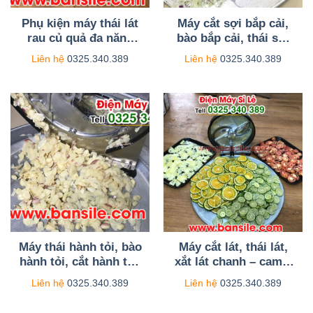
Phụ kiện máy thái lát
Máy cắt sợi bắp cải,
rau củ quả đa năng
bào bắp cải, thái sợi
quay bằng tay AL04
bắp cải, thái salad bắp
Liên hệ
0325.340.389
Liên hệ
0325.340.389
cải quay tay
Máy thái hành tỏi, bào
Máy cắt lát, thái lát,
hành tỏi, cắt hành tỏi,
xắt lát chanh – cam –
xắt hành tỏi quay
táo – rau củ quả quay
Liên hệ
0325.340.389
Liên hệ
0325.340.389
bằng tay
bằng tay