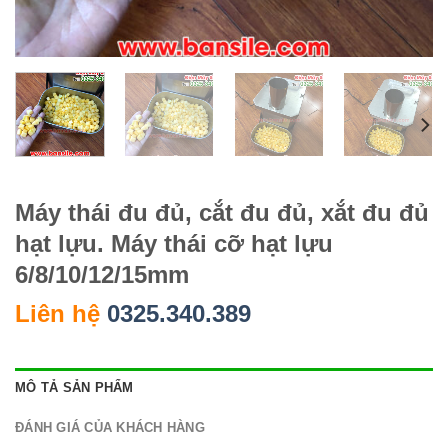
Máy thái đu đủ, cắt đu đủ, xắt đu đủ
hạt lựu. Máy thái cỡ hạt lựu
6/8/10/12/15mm
Liên hệ
0325.340.389
MÔ TẢ SẢN PHẨM
ĐÁNH GIÁ CỦA KHÁCH HÀNG