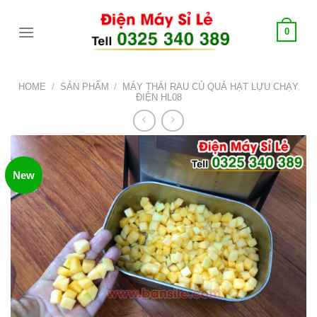
Skip
tới
0
content
HOME
/
SẢN PHẨM
/
MÁY THÁI RAU CỦ QUẢ HẠT LỰU CHẠY
ĐIỆN HL08
New