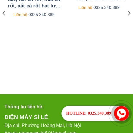
lựu, thái củ cải hạt
rốt, xắt cà rốt hạt lựu.
Liên hệ
0325.340.389
lựu. Hạt lựu
Máy còn thái củ quả,
Liên hệ
0325.340.389
6/8/10/12/15mm
xúc xích hạt lựu
Thông tin liên hệ:
HOTLINE: 0325.340.389
ĐIỆN MÁY SỈ LẺ
Địa chỉ: Phường Hoàng Mai, Hà Nội
Email: dienmaysile87@gmail.com