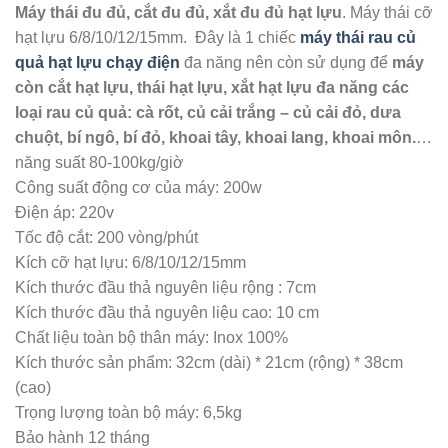
Máy thái đu đủ, cắt đu đủ, xắt đu đủ hạt lựu
. Máy thái cỡ
hạt lựu 6/8/10/12/15mm. Đây là 1 chiếc
máy thái rau củ
quả hạt lựu chạy điện
đa năng nên còn sử dụng để
máy
còn cắt hạt lựu, thái hạt lựu, xắt hạt lựu đa năng các
loại rau củ quả: cà rốt, củ cải trắng – củ cải đỏ, dưa
chuột, bí ngô, bí đỏ, khoai tây, khoai lang, khoai môn.
…
năng suất 80-100kg/giờ
Công suất động cơ của máy: 200w
Điện áp: 220v
Tốc độ cắt: 200 vòng/phút
Kích cỡ hạt lựu: 6/8/10/12/15mm
Kích thước đầu thả nguyên liệu rộng : 7cm
Kích thước đầu thả nguyên liệu cao: 10 cm
Chất liệu toàn bộ thân máy: Inox 100%
Kích thước sản phẩm: 32cm (dài) * 21cm (rộng) * 38cm
(cao)
Trọng lượng toàn bộ máy: 6,5kg
Bảo hành 12 tháng