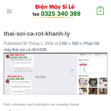
Skip
tới
0
content
thai-soi-ca-rot-khanh-ly
Published
30 Tháng 1, 2026
at
1392 × 560
in
Phản hồi
máy thái sợi cà rốt AS08
Both comments and trackbacks are currently closed.