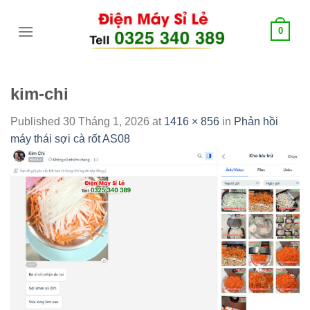
Skip
tới
0
content
kim-chi
Published
30 Tháng 1, 2026
at
1416 × 856
in
Phản hồi
máy thái sợi cà rốt AS08