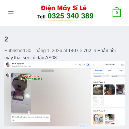
Skip
tới
0
content
2
Published
30 Tháng 1, 2026
at
1407 × 762
in
Phản hồi
máy thái sợi củ đậu AS08