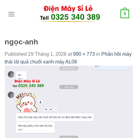
Skip
tới
0
content
ngọc-anh
Published
29 Tháng 1, 2026
at
990 × 773
in
Phản hồi máy
thái lát quả chuối xanh máy AL08