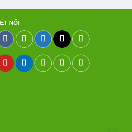
ẾT NỐI