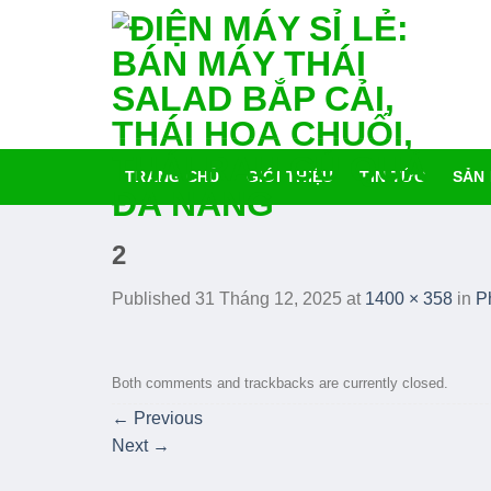
Skip
tới
content
TRANG CHỦ
GIỚI THIỆU
TIN TỨC
SẢN
2
Published
31 Tháng 12, 2025
at
1400 × 358
in
P
Both comments and trackbacks are currently closed.
←
Previous
Next
→