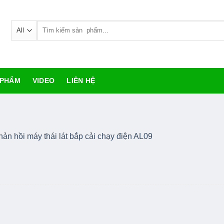
Search
for:
 PHẨM
VIDEO
LIÊN HỆ
hản hồi máy thái lát bắp cải chạy điện AL09