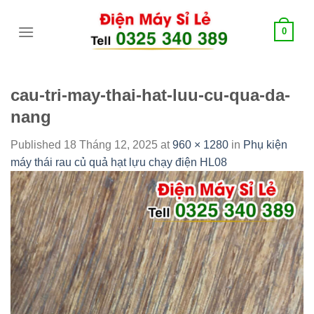
Skip
tới
0
content
cau-tri-may-thai-hat-luu-cu-qua-da-
nang
Published
18 Tháng 12, 2025
at
960 × 1280
in
Phụ kiện
máy thái rau củ quả hạt lựu chạy điện HL08