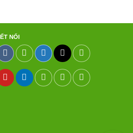
ẾT NỐI