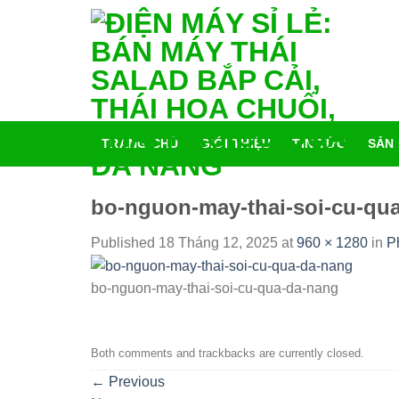
Skip
tới
content
TRANG CHỦ
GIỚI THIỆU
TIN TỨC
SẢN
bo-nguon-may-thai-soi-cu-qu
Published
18 Tháng 12, 2025
at
960 × 1280
in
P
bo-nguon-may-thai-soi-cu-qua-da-nang
Both comments and trackbacks are currently closed.
←
Previous