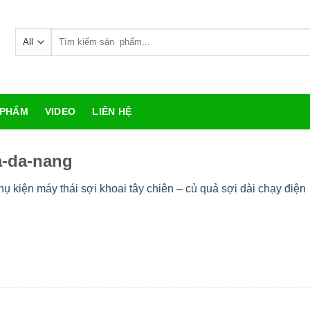
Search
for:
 PHẨM
VIDEO
LIÊN HỆ
a-da-nang
hụ kiện máy thái sợi khoai tây chiên – củ quả sợi dài chạy điện