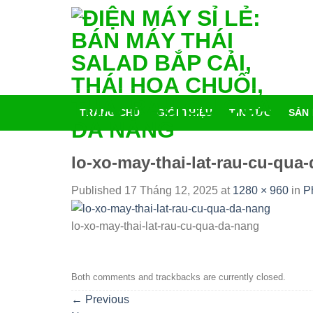
Skip
tới
content
TRANG CHỦ
GIỚI THIỆU
TIN TỨC
SẢN
lo-xo-may-thai-lat-rau-cu-qua
Published
17 Tháng 12, 2025
at
1280 × 960
in
P
lo-xo-may-thai-lat-rau-cu-qua-da-nang
Both comments and trackbacks are currently closed.
←
Previous