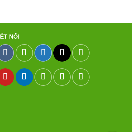
ẾT NỐI