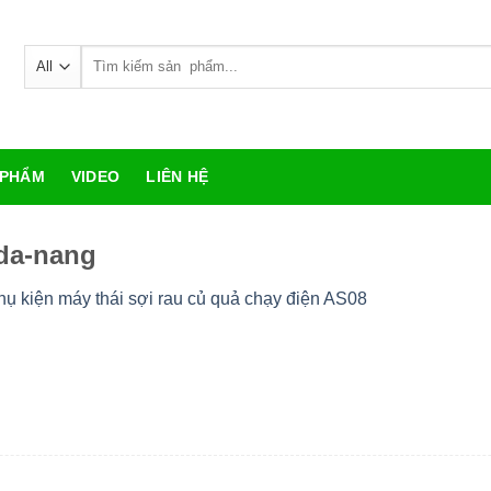
Search
for:
 PHẨM
VIDEO
LIÊN HỆ
-da-nang
hụ kiện máy thái sợi rau củ quả chạy điện AS08