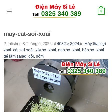
Skip
tới
0
content
may-cat-soi-xoai
Published
8 Tháng 9, 2025
at
4032 × 3024
in
Máy thái sợi
xoài, cắt sợi xoài, xắt sợi xoài, nạo sợi xoài, bào sợi xoài
để làm salad, gỏi, nộm