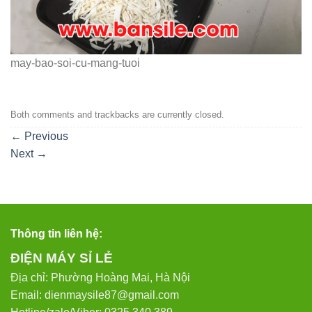
may-bao-soi-cu-mang-tuoi
Both comments and trackbacks are currently closed.
←
Previous
Next
→
Thông tin liên hệ:
ĐIỆN MÁY SỈ LẺ
Địa chỉ: Phường Hoàng Mai, Hà Nội
Email: dienmaysile87@gmail.com