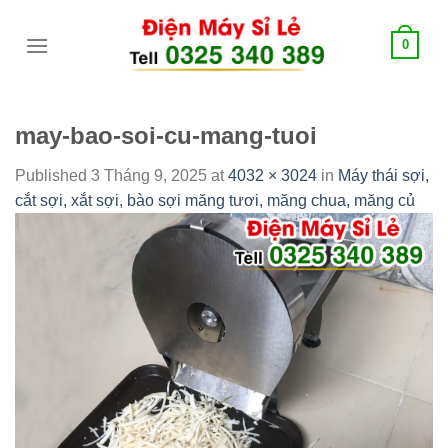
Skip
tới
0
content
may-bao-soi-cu-mang-tuoi
Published
3 Tháng 9, 2025
at
4032 × 3024
in
Máy thái sợi,
cắt sợi, xắt sợi, bào sợi măng tươi, măng chua, măng củ