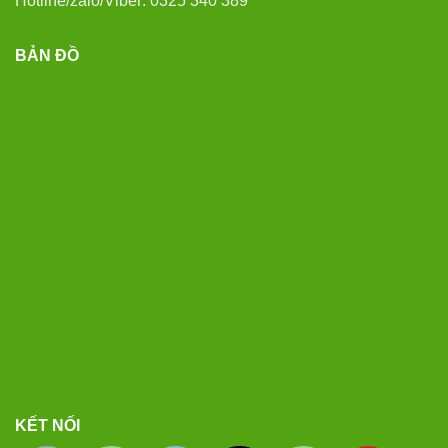
Hotline/zalo/Viber: 0325 340 389
BẢN ĐỒ
KẾT NỐI