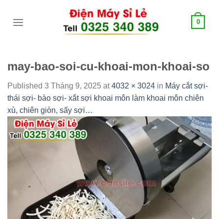
Skip
tới
0
content
may-bao-soi-cu-khoai-mon-khoai-so
Published
3 Tháng 9, 2025
at
4032 × 3024
in
Máy cắt sợi-
thái sợi- bào sợi- xắt sợi khoai môn làm khoai môn chiên
xù, chiên giòn, sấy sợi…