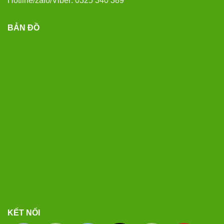
Hotline/zalo/Viber: 0325 340 389
BẢN ĐỒ
KẾT NỐI