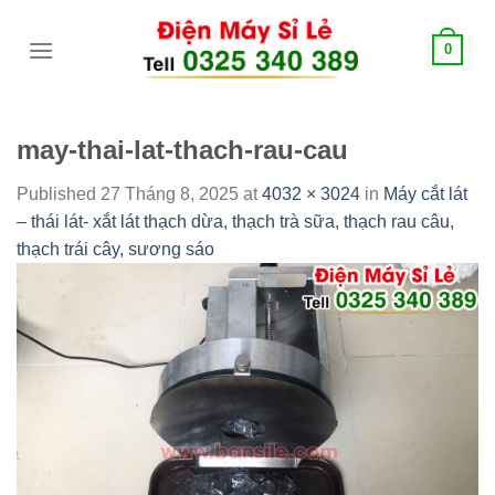
Skip
tới
0
content
may-thai-lat-thach-rau-cau
Published
27 Tháng 8, 2025
at
4032 × 3024
in
Máy cắt lát
– thái lát- xắt lát thạch dừa, thạch trà sữa, thạch rau câu,
thạch trái cây, sương sáo