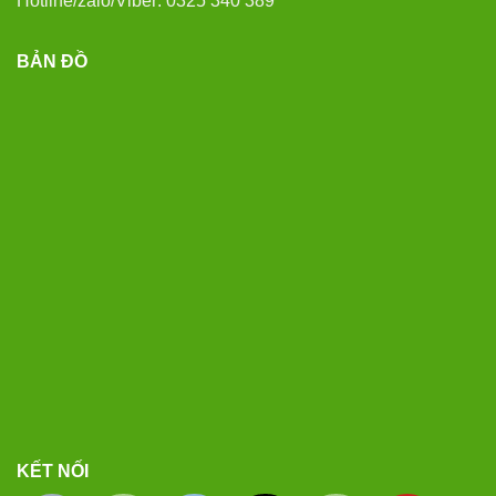
Hotline/zalo/Viber: 0325 340 389
BẢN ĐỒ
KẾT NỐI