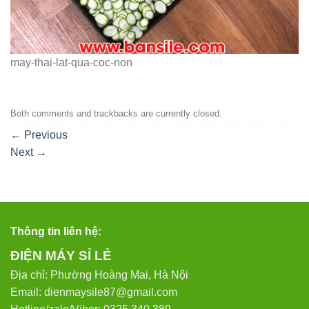
may-thai-lat-qua-coc-non
Both comments and trackbacks are currently closed.
←
Previous
Next
→
Thông tin liên hệ:
ĐIỆN MÁY SỈ LẺ
Địa chỉ: Phường Hoàng Mai, Hà Nội
Email: dienmaysile87@gmail.com