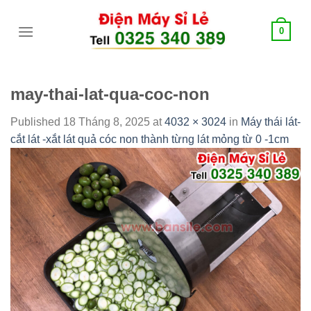
Skip
tới
0
content
may-thai-lat-qua-coc-non
Published
18 Tháng 8, 2025
at
4032 × 3024
in
Máy thái lát-
cắt lát -xắt lát quả cóc non thành từng lát mỏng từ 0 -1cm