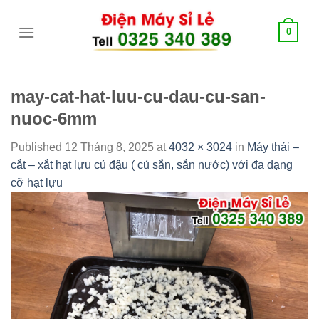
Skip
tới
0
content
may-cat-hat-luu-cu-dau-cu-san-
nuoc-6mm
Published
12 Tháng 8, 2025
at
4032 × 3024
in
Máy thái –
cắt – xắt hạt lựu củ đậu ( củ sắn, sắn nước) với đa dạng
cỡ hạt lựu