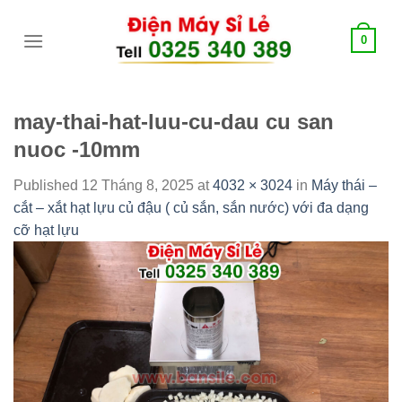
Skip
tới
0
content
may-thai-hat-luu-cu-dau cu san
nuoc -10mm
Published
12 Tháng 8, 2025
at
4032 × 3024
in
Máy thái –
cắt – xắt hạt lựu củ đậu ( củ sắn, sắn nước) với đa dạng
cỡ hạt lựu